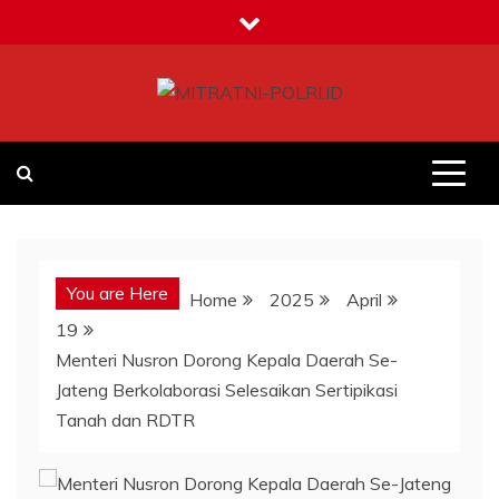
Skip
to
content
MITRATNI-POLRI.ID
Jalin Sinergitas Bersama
You are Here
Home
2025
April
19
Menteri Nusron Dorong Kepala Daerah Se-
Jateng Berkolaborasi Selesaikan Sertipikasi
Tanah dan RDTR