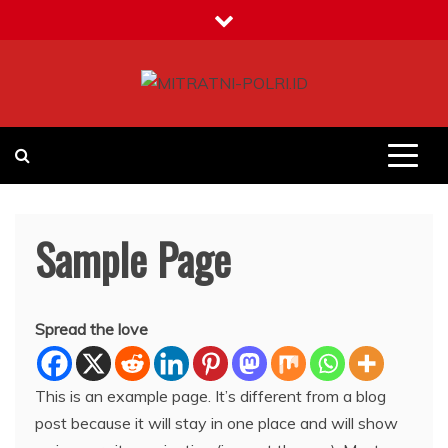
Skip
to
content
MITRATNI-POLRI.ID
Jalin Sinergitas Bersama
Sample Page
Spread the love
This is an example page. It’s different from a blog
post because it will stay in one place and will show