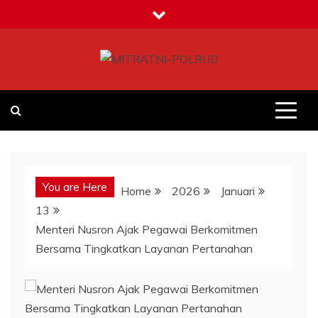
Skip
to
content
MITRATNI-POLRI.ID
Jalin Sinergitas Bersama
You are Here
Home
2026
Januari
13
Menteri Nusron Ajak Pegawai Berkomitmen
Bersama Tingkatkan Layanan Pertanahan