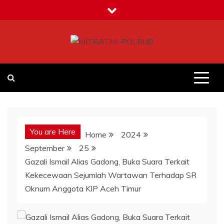
Skip
to
content
MITRATNI-POLRI.ID
Jalin Sinergitas Bersama
You are Here
Home
2024
September
25
Gazali Ismail Alias Gadong, Buka Suara Terkait
Kekecewaan Sejumlah Wartawan Terhadap SR
Oknum Anggota KIP Aceh Timur