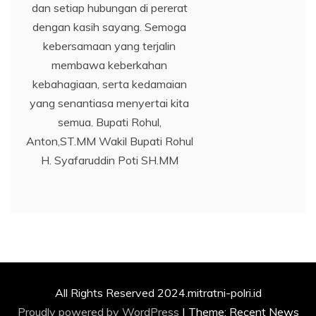
dan setiap hubungan di pererat
dengan kasih sayang. Semoga
kebersamaan yang terjalin
membawa keberkahan
kebahagiaan, serta kedamaian
yang senantiasa menyertai kita
semua. Bupati Rohul,
Anton,ST.MM Wakil Bupati Rohul
H. Syafaruddin Poti SH.MM
All Rights Reserved 2024.mitratni-polri.id
Proudly powered by WordPress
|
Theme: Recent News