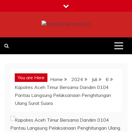
Skip
to
content
MITRATNI-POLRI.ID
Jalin Sinergitas Bersama
You are Here
Home
2024
Juli
6
Kapolres Aceh Timur Bersama Dandim 0104
Pantau Langsung Pelaksanaan Penghitungan
Ulang Surat Suara