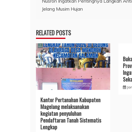
Nusron Ingatkan Pentingnya Langkah Antis
pos
Jelang Musim Hujan
RELATED POSTS
Buka
Prov
Inga
Seka
Ja
Kantor Pertanahan Kabupaten
Magelang melaksanakan
kegiatan penyuluhan
Pendaftaran Tanah Sistematis
Lengkap