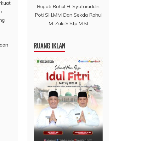
rkuat
Bupati Rohul H. Syafaruddin
h
Poti SH.MM Dan Sekda Rohul
ung
M. Zaki.S.Stp.M.SI
RUANG IKLAN
caan