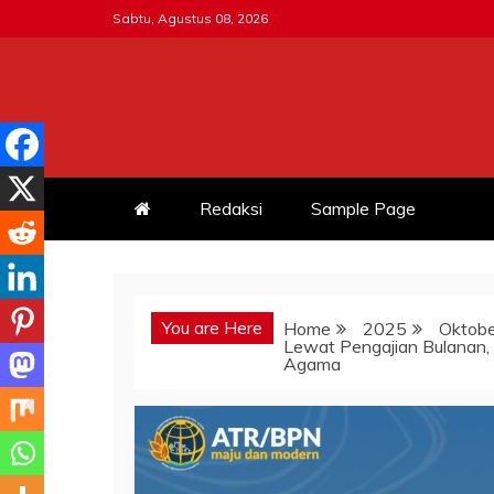
Skip
Sabtu, Agustus 08, 2026
to
content
MITRATNI-POLRI.ID
Jalin Sinergitas Bersama
Redaksi
Sample Page
You are Here
Home
2025
Oktobe
Lewat Pengajian Bulanan,
Agama