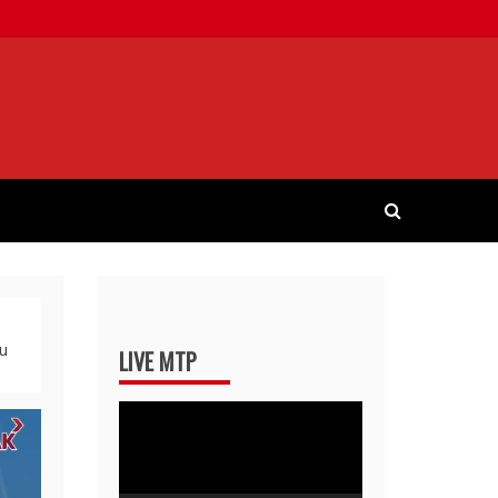
u
LIVE MTP
Pemutar
Video