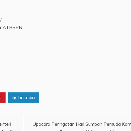
/
rianATRBPN
t
Linkedin
nteri
Upacara Peringatan Hari Sumpah Pemuda Kan