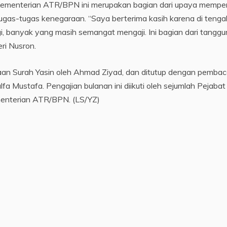
n Kementerian ATR/BPN ini merupakan bagian dari upaya mempe
h tugas-tugas kenegaraan. “Saya berterima kasih karena di tenga
i, banyak yang masih semangat mengaji. Ini bagian dari tangg
eri Nusron.
aan Surah Yasin oleh Ahmad Ziyad, dan ditutup dengan pemba
a Mustafa. Pengajian bulanan ini diikuti oleh sejumlah Pejabat
menterian ATR/BPN. (LS/YZ)