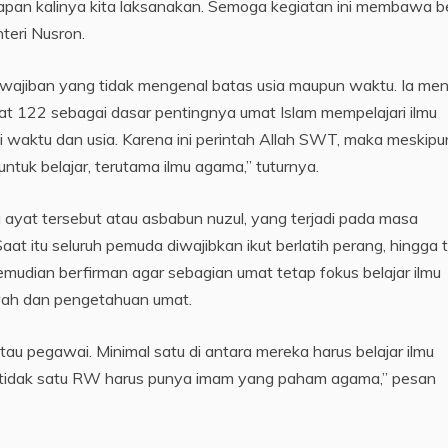
elapan kalinya kita laksanakan. Semoga kegiatan ini membawa 
teri Nusron.
ewajiban yang tidak mengenal batas usia maupun waktu. Ia men
t 122 sebagai dasar pentingnya umat Islam mempelajari ilmu
i waktu dan usia. Karena ini perintah Allah SWT, maka meskipun
ntuk belajar, terutama ilmu agama,” tuturnya.
a ayat tersebut atau asbabun nuzul, yang terjadi pada masa
 itu seluruh pemuda diwajibkan ikut berlatih perang, hingga t
udian berfirman agar sebagian umat tetap fokus belajar ilmu
ah dan pengetahuan umat.
atau pegawai. Minimal satu di antara mereka harus belajar ilmu
g tidak satu RW harus punya imam yang paham agama,” pesan