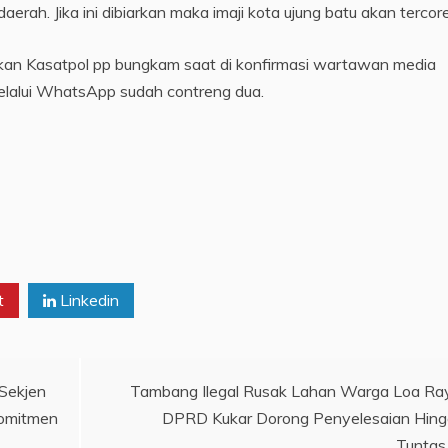
erah. Jika ini dibiarkan maka imaji kota ujung batu akan tercor
ngkan Kasatpol pp bungkam saat di konfirmasi wartawan media
elalui WhatsApp sudah contreng dua.
t
Linkedin
 Sekjen
Tambang Ilegal Rusak Lahan Warga Loa Ra
komitmen
DPRD Kukar Dorong Penyelesaian Hin
Tuntas