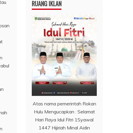
tau
RUANG IKLAN
kosan
at
an
cabul
un
Atas nama pemerintah Rokan
Hulu Mengucapkan : Selamat
umah
Hari Raya Idul Fitri 1Syawal
1447 Hijiriah Minal Aidin
an