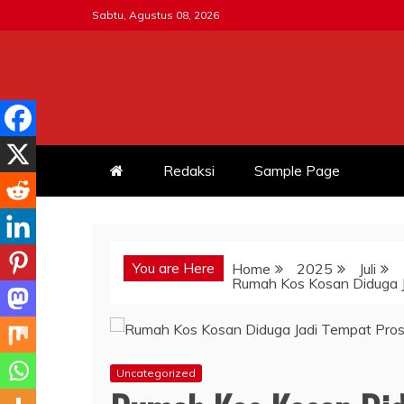
Skip
Sabtu, Agustus 08, 2026
to
content
MITRATNI-POLRI.ID
Jalin Sinergitas Bersama
Redaksi
Sample Page
You are Here
Home
2025
Juli
Rumah Kos Kosan Diduga J
Uncategorized