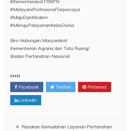
#KementerianATRBPN
#MelayaniProfesionalTerpercaya
#MajuDanModern
#MenujuPelayananKelasDunia
Biro Hubungan Masyarakat
Kementerian Agraria dan Tata Ruang/
Badan Pertanahan Nasional
SHARE
Facebook
Twitter
Pinterest
Linkedin
Navigasi
Rasakan Kemudahan Layanan Pertanahan