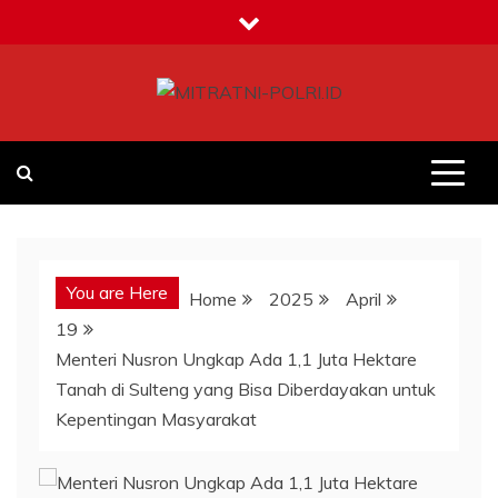
Skip
to
content
MITRATNI-POLRI.ID
Jalin Sinergitas Bersama
You are Here
Home
2025
April
19
Menteri Nusron Ungkap Ada 1,1 Juta Hektare
Tanah di Sulteng yang Bisa Diberdayakan untuk
Kepentingan Masyarakat