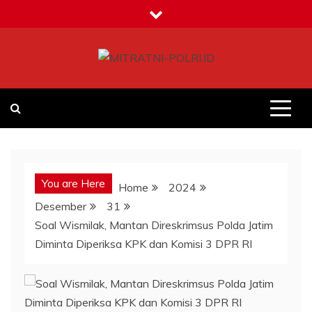
Skip
to
content
MITRATNI-POLRI.ID
Jalin Sinergitas Bersama
You are Here
Home
2024
Desember
31
Soal Wismilak, Mantan Direskrimsus Polda Jatim
Diminta Diperiksa KPK dan Komisi 3 DPR RI