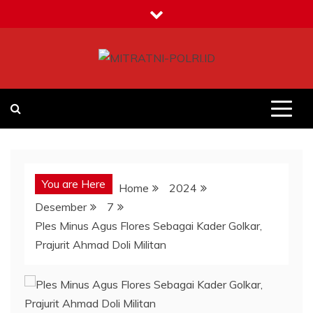
Skip
to
content
MITRATNI-POLRI.ID
Jalin Sinergitas Bersama
You are Here
Home
2024
Desember
7
Ples Minus Agus Flores Sebagai Kader Golkar,
Prajurit Ahmad Doli Militan