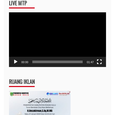
LIVE MTP
Pemutar
Video
00:00
01:47
RUANG IKLAN