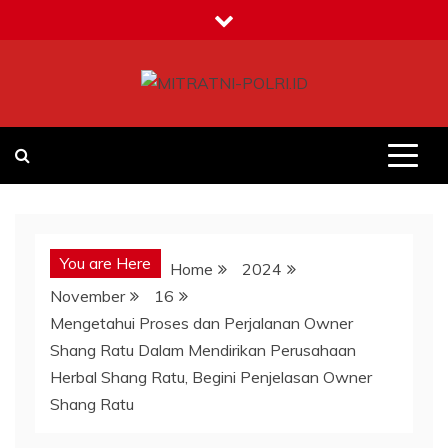
Skip
to
content
MITRATNI-POLRI.ID
Jalin Sinergitas Bersama
You are Here
Home
2024
November
16
Mengetahui Proses dan Perjalanan Owner
Shang Ratu Dalam Mendirikan Perusahaan
Herbal Shang Ratu, Begini Penjelasan Owner
Shang Ratu