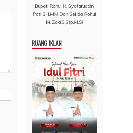
Bupati Rohul H. Syafaruddin
Poti SH.MM Dan Sekda Rohul
M. Zaki.S.Stp.M.SI
RUANG IKLAN