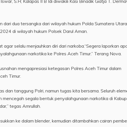
war, S.H; Kalapas II B Idi diwakili Kasi Binadik Giatja T. Derm
n dari dua tersangka dari wilayah hukum Polda Sumatera Utar
 2024 di wilayah hukum Polsek Darul Aman.
agar selalu menjauhkan diri dari narkoba.“Segera laporkan apa
alahgunaan narkotika ke Polres Aceh Timur.” Terang Nova.
emusnahan mengapresiasi ketegasan Polres Aceh Timur dalam
ceh Timur.
s dan tanggung Polri, namun tugas kita bersama. Seluruh elem
n mencegah segala bentuk penyalahgunaan narkotika di Kabu
ar,” tegas Amrullah.
ukkan ke dalam blender, kemudian ditambahkan cairan pembe