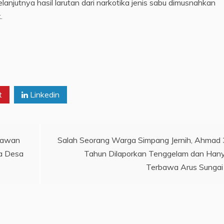
Selanjutnya hasil larutan dari narkotika jenis sabu dimusnahkan
.
t
Linkedin
nawan
Salah Seorang Warga Simpang Jernih, Ahmad
a Desa
Tahun Dilaporkan Tenggelam dan Han
Terbawa Arus Sungai