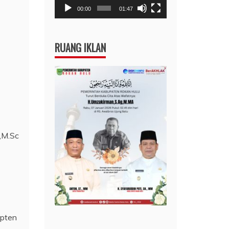
00:00
01:47
RUANG IKLAN
.,M.Sc
apten