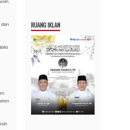
awan,
RUANG IKLAN
a dan
bila
en
paten
rsih