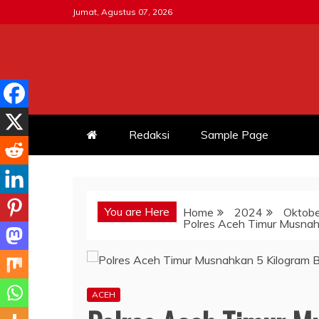
Skip
Jumat, Agustus 07, 2026
to
content
MITRATNI-POLRI.ID
Jalin Sinergitas Bersama
Redaksi
Sample Page
You are Here
Home
2024
Oktobe
Polres Aceh Timur Musnah
ACEH