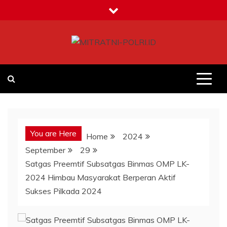
Skip
to
content
MITRATNI-POLRI.ID
Jalin Sinergitas Bersama
You are Here
Home
2024
September
29
Satgas Preemtif Subsatgas Binmas OMP LK-
2024 Himbau Masyarakat Berperan Aktif
Sukses Pilkada 2024