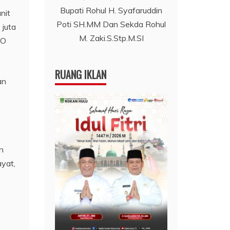
Bupati Rohul H. Syafaruddin
nit
Poti SH.MM Dan Sekda Rohul
 juta
M. Zaki.S.Stp.M.SI
DO
RUANG IKLAN
an
n
yat,