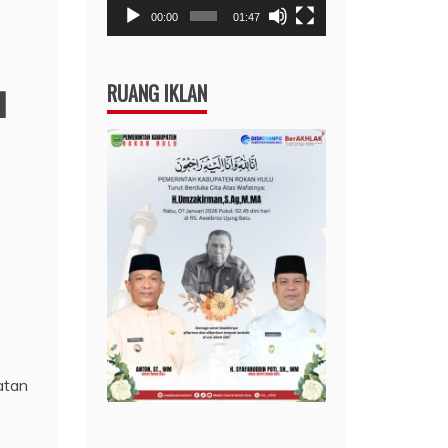
00:00
01:47
u
RUANG IKLAN
atan