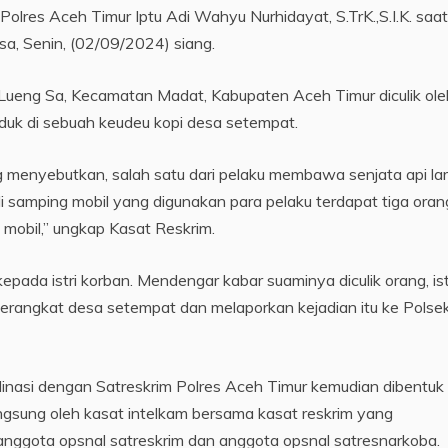
olres Aceh Timur Iptu Adi Wahyu Nurhidayat, S.TrK.,S.I.K. saat
sa, Senin, (02/09/2024) siang.
a Lueng Sa, Kecamatan Madat, Kabupaten Aceh Timur diculik ole
uduk di sebuah keudeu kopi desa setempat.
g menyebutkan, salah satu dari pelaku membawa senjata api la
i samping mobil yang digunakan para pelaku terdapat tiga oran
mobil,” ungkap Kasat Reskrim.
pada istri korban. Mendengar kabar suaminya diculik orang, ist
rangkat desa setempat dan melaporkan kejadian itu ke Polse
dinasi dengan Satreskrim Polres Aceh Timur kemudian dibentuk 
angsung oleh kasat intelkam bersama kasat reskrim yang
anggota opsnal satreskrim dan anggota opsnal satresnarkoba.