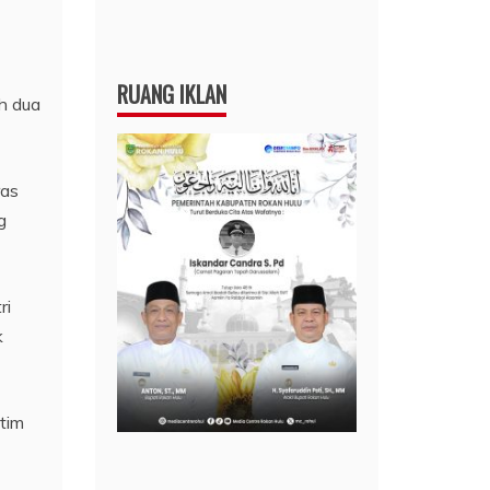
RUANG IKLAN
h dua
ras
g
ri
k
tim