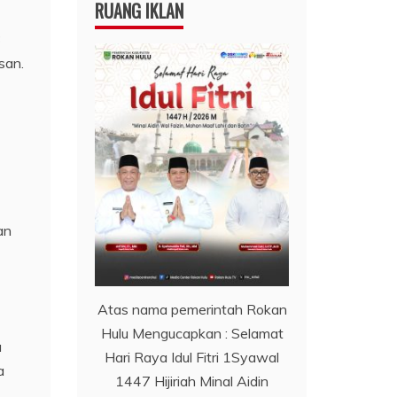
RUANG IKLAN
3
san.
an
Atas nama pemerintah Rokan
Hulu Mengucapkan : Selamat
a
Hari Raya Idul Fitri 1Syawal
a
1447 Hijiriah Minal Aidin