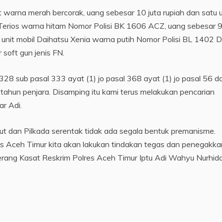
t warna merah bercorak, uang sebesar 10 juta rupiah dan satu u
 Terios warna hitam Nomor Polisi BK 1606 ACZ, uang sebesar 9
u unit mobil Daihatsu Xenia warna putih Nomor Polisi BL 1402 
 soft gun jenis FN.
28 sub pasal 333 ayat (1) jo pasal 368 ayat (1) jo pasal 56 d
ahun penjara. Disamping itu kami terus melakukan pencarian
ar Adi.
t dan Pilkada serentak tidak ada segala bentuk premanisme.
res Aceh Timur kita akan lakukan tindakan tegas dan penegakka
erang Kasat Reskrim Polres Aceh Timur Iptu Adi Wahyu Nurhida