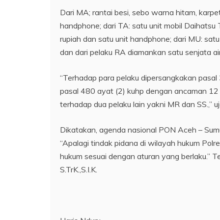
Dari MA; rantai besi, sebo warna hitam, karpe
handphone; dari TA: satu unit mobil Daihatsu
rupiah dan satu unit handphone; dari MU: sat
dan dari pelaku RA diamankan satu senjata air
“Terhadap para pelaku dipersangkakan pasal 3
pasal 480 ayat (2) kuhp dengan ancaman 12 t
terhadap dua pelaku lain yakni MR dan SS.,” uj
Dikatakan, agenda nasional PON Aceh – Sumu
“Apalagi tindak pidana di wilayah hukum Pol
hukum sesuai dengan aturan yang berlaku.” T
S.TrK.,S.I.K.