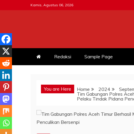
Skip
Kamis, Agustus 06, 2026
to
content
MITRATNI-POLRI.ID
Jalin Sinergitas Bersama
Redaksi
Sample Page
You are Here
Home
2024
Septe
Tim Gabungan Polres Ace
Pelaku Tindak Pidana Penc