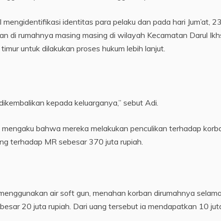
l mengidentifikasi identitas para pelaku dan pada hari Jum’at, 2
an di rumahnya masing masing di wilayah Kecamatan Darul Ikh
imur untuk dilakukan proses hukum lebih lanjut.
ikembalikan kepada keluarganya,” sebut Adi.
aku mengaku bahwa mereka melakukan penculikan terhadap korb
ang terhadap MR sebesar 370 juta rupiah.
menggunakan air soft gun, menahan korban dirumahnya selam
esar 20 juta rupiah. Dari uang tersebut ia mendapatkan 10 jut