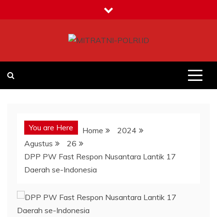
Skip
to
content
MITRATNI-POLRI.ID
Jalin Sinergitas Bersama
You are Here
Home
2024
Agustus
26
DPP PW Fast Respon Nusantara Lantik 17
Daerah se-Indonesia