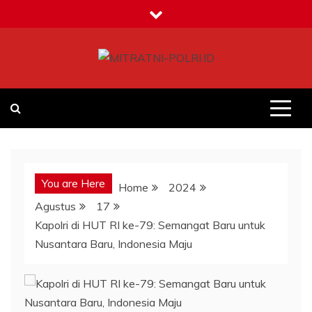
Skip
to
content
MITRATNI-POLRI.ID
Jalin Sinergitas Bersama
You are Here
Home
2024
Agustus
17
Kapolri di HUT RI ke-79: Semangat Baru untuk
Nusantara Baru, Indonesia Maju