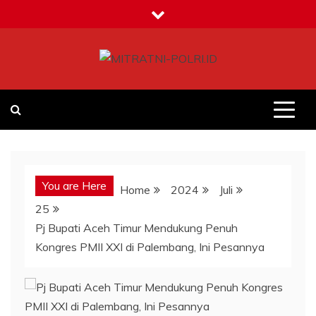
Skip
to
content
MITRATNI-POLRI.ID
Jalin Sinergitas Bersama
You are Here
Home
2024
Juli
25
Pj Bupati Aceh Timur Mendukung Penuh
Kongres PMII XXI di Palembang, Ini Pesannya