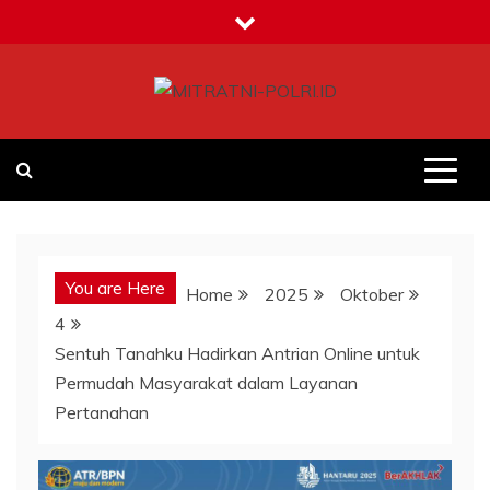
Skip
to
content
MITRATNI-POLRI.ID
Jalin Sinergitas Bersama
You are Here
Home
2025
Oktober
4
Sentuh Tanahku Hadirkan Antrian Online untuk
Permudah Masyarakat dalam Layanan
Pertanahan