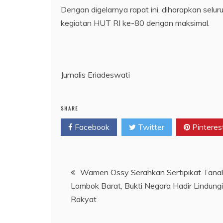
Dengan digelarnya rapat ini, diharapkan selu
kegiatan HUT RI ke-80 dengan maksimal.
Jurnalis Eriadeswati
SHARE
Facebook
Twitter
Pinteres
Navigasi
Wamen Ossy Serahkan Sertipikat Tanah
Lombok Barat, Bukti Negara Hadir Lindung
pos
Rakyat