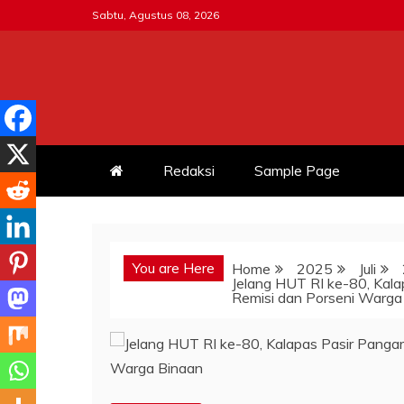
Skip
Sabtu, Agustus 08, 2026
to
content
MITRATNI-POLRI.ID
Jalin Sinergitas Bersama
Redaksi
Sample Page
You are Here
Home
2025
Juli
Jelang HUT RI ke-80, Kal
Remisi dan Porseni Warga