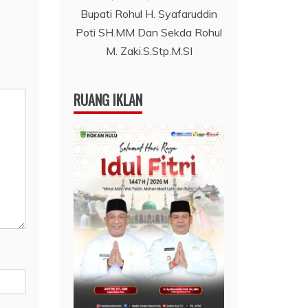
Bupati Rohul H. Syafaruddin
Poti SH.MM Dan Sekda Rohul
M. Zaki.S.Stp.M.SI
RUANG IKLAN