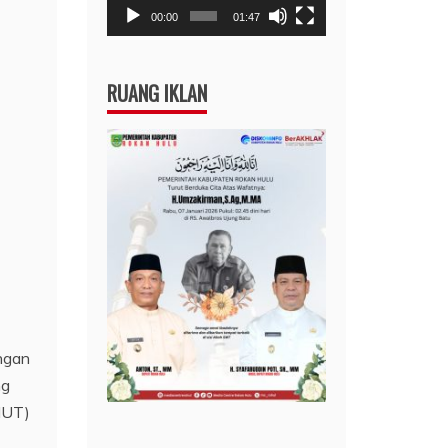
00:00
01:47
RUANG IKLAN
ngan
ng
HUT)