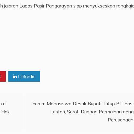
ruh jajaran Lapas Pasir Pangarayan siap menyukseskan rangkai
t
Linkedin
 di
Forum Mahasiswa Desak Bupati Tutup PT. En
i Hak
Lestari, Soroti Dugaan Permainan den
Perusahaan