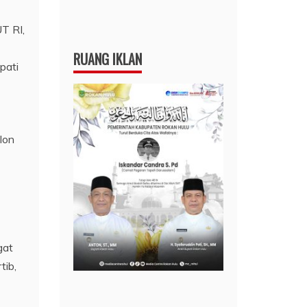
T RI,
RUANG IKLAN
pati
lon
gat
tib,