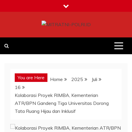
Skip
to
content
MITRATNI-POLRI.ID
Jalin Sinergitas Bersama
You are Here
Home
2025
Juli
16
Kolaborasi Proyek RIMBA, Kementerian
ATR/BPN Gandeng Tiga Universitas Dorong
Tata Ruang Hijau dan Inklusif