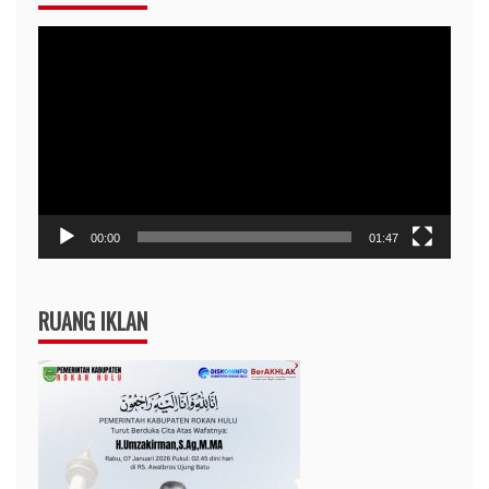
Pemutar
Video
00:00
01:47
RUANG IKLAN