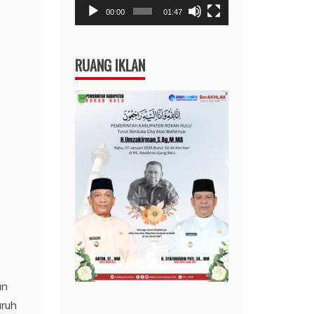
00:00
01:47
RUANG IKLAN
an
uruh