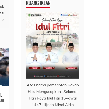
RUANG IKLAN
hak
esi
Atas nama pemerintah Rokan
Hulu Mengucapkan : Selamat
T,
Hari Raya Idul Fitri 1Syawal
gan
1447 Hijiriah Minal Aidin