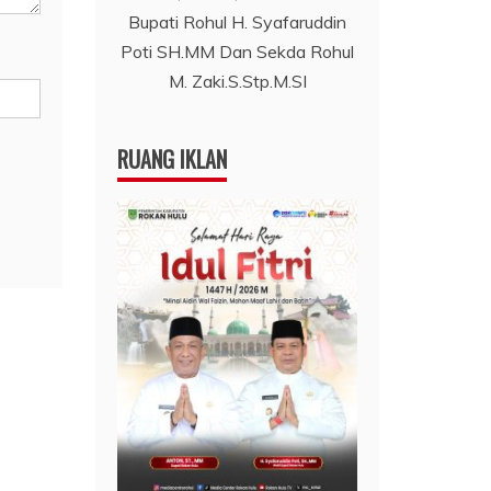
Bupati Rohul H. Syafaruddin
Poti SH.MM Dan Sekda Rohul
M. Zaki.S.Stp.M.SI
RUANG IKLAN