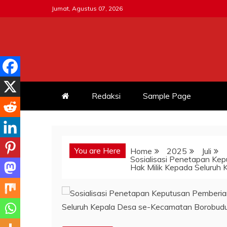
Skip
Jumat, Agustus 07, 2026
to
content
MITRATNI-POLRI.ID
Jalin Sinergitas Bersama
Redaksi
Sample Page
You are Here
Home
2025
Juli
Sosialisasi Penetapan Ke
Hak Milik Kepada Seluruh