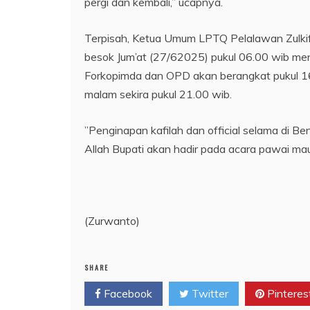
pergi dan kembali,” ucapnya.
Terpisah, Ketua Umum LPTQ Pelalawan Zulkifl
besok Jum’at (27/62025) pukul 06.00 wib m
Forkopimda dan OPD akan berangkat pukul 1
malam sekira pukul 21.00 wib.
”Penginapan kafilah dan official selama di Be
Allah Bupati akan hadir pada acara pawai ma
(Zurwanto)
SHARE
Facebook
Twitter
Pinteres