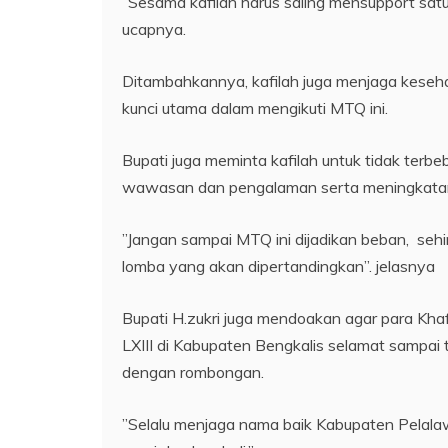
”Sesama kafilah harus saling mensupport satu 
ucapnya.
Ditambahkannya, kafilah juga menjaga keseh
kunci utama dalam mengikuti MTQ ini.
Bupati juga meminta kafilah untuk tidak ter
wawasan dan pengalaman serta meningkatan
”Jangan sampai MTQ ini dijadikan beban, seh
lomba yang akan dipertandingkan”. jelasnya
Bupati H.zukri juga mendoakan agar para Kh
LXIII di Kabupaten Bengkalis selamat sampai 
dengan rombongan.
”Selalu menjaga nama baik Kabupaten Pelala