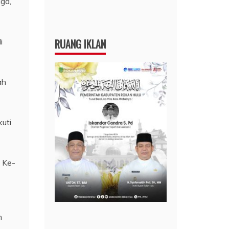
ga,”
i
RUANG IKLAN
ah
uti
 Ke-
n