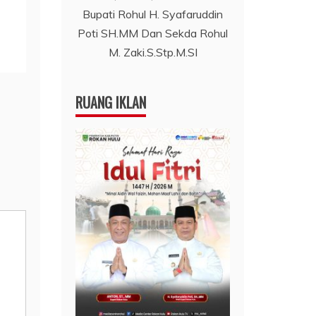
Bupati Rohul H. Syafaruddin
Poti SH.MM Dan Sekda Rohul
M. Zaki.S.Stp.M.SI
RUANG IKLAN