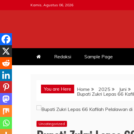
Skip
Kamis, Agustus 06, 2026
to
content
MITRATNI-POLRI.ID
Jalin Sinergitas Bersama
Redaksi
Sample Page
You are Here
Home
2025
Juni
Bupati Zukri Lepas 66 Kafi
Uncategorized