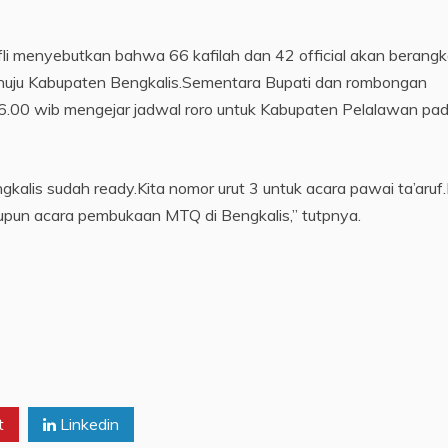
i menyebutkan bahwa 66 kafilah dan 42 official akan berangk
enuju Kabupaten Bengkalis.Sementara Bupati dan rombongan
6.00 wib mengejar jadwal roro untuk Kabupaten Pelalawan pa
ngkalis sudah ready.Kita nomor urut 3 untuk acara pawai ta’aruf
upun acara pembukaan MTQ di Bengkalis,” tutpnya.
t
Linkedin