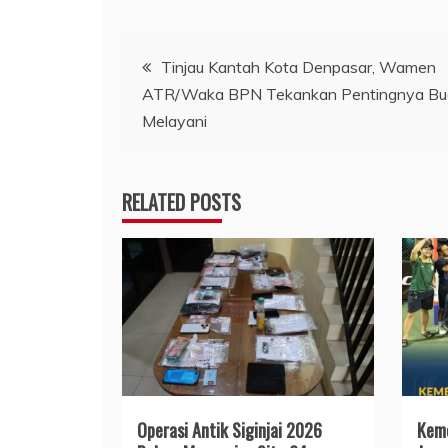
Navigasi
Tinjau Kantah Kota Denpasar, Wamen
ATR/Waka BPN Tekankan Pentingnya B
pos
Melayani
RELATED POSTS
Operasi Antik Siginjai 2026
Keme