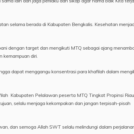
sama lain dan jaga perilaku dan sikap agar nama baik Kita terja
atan selama berada di Kabupaten Bengkalis. Kesehatan menjad
bebani dengan target dan mengikuti MTQ sebagai ajang menamb
 kemampuan diri.
ingga dapat menggangu konsentrasi para khafilah dalam mengik
afilah Kabupaten Pelalawan peserta MTQ Tingkat Propinsi Riau
tujuan, selalu menjaga kekompakan dan jangan terpisah-pisah
wan, dan semoga Allah SWT selalu melindungi dalam perjalana