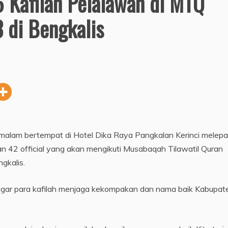
6 Kafilah Pelalawan di MTQ
3 di Bengkalis
 malam bertempat di Hotel Dika Raya Pangkalan Kerinci melep
 42 official yang akan mengikuti Musabaqah Tilawatil Quran
gkalis.
ar para kafilah menjaga kekompakan dan nama baik Kabupat