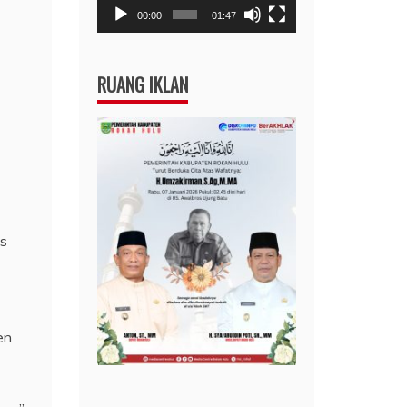
00:00
01:47
RUANG IKLAN
as
en