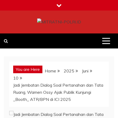
Skip
to
content
MITRATNI-POLRI.ID
Jalin Sinergitas Bersama
You are Here
Home
2025
Juni
10
Jadi Jembatan Dialog Soal Pertanahan dan Tata
Ruang, Wamen Ossy Ajak Publik Kunjungi
_Booth_ ATR/BPN di ICI 2025