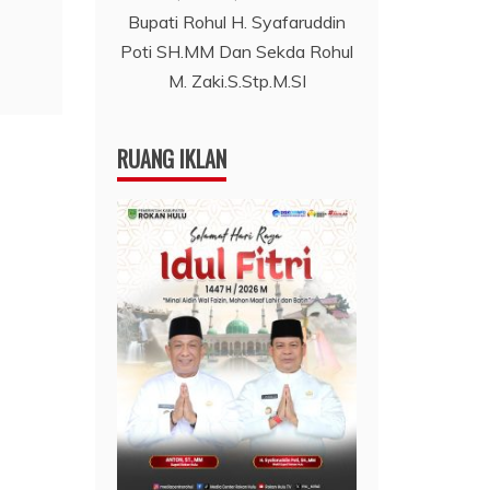
Bupati Rohul H. Syafaruddin
Poti SH.MM Dan Sekda Rohul
M. Zaki.S.Stp.M.SI
RUANG IKLAN