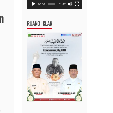
00:00
01:47
n
RUANG IKLAN
r