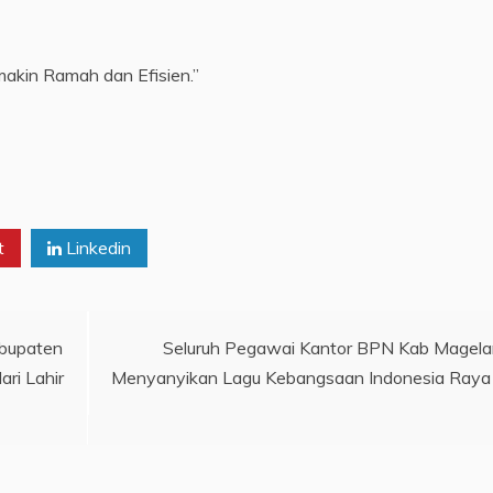
akin Ramah dan Efisien.”
t
Linkedin
abupaten
Seluruh Pegawai Kantor BPN Kab Magel
ri Lahir
Menyanyikan Lagu Kebangsaan Indonesia Raya