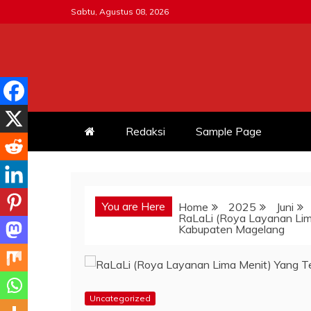
Skip
Sabtu, Agustus 08, 2026
to
content
MITRATNI-POLRI.ID
Jalin Sinergitas Bersama
Redaksi
Sample Page
You are Here
Home
2025
Juni
RaLaLi (Roya Layanan Lim
Kabupaten Magelang
Uncategorized