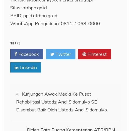
Situs: atrbpn.go.id
PPID: ppid.atrbpn.go.id
WhatsApp Pengaduan: 0811-1068-0000
SHARE
Facebook
Twitter
Pinterest
Linkedin
Navigasi
Kunjungan Awak Media Ke Pusat
Rehabilitasi Ustadz Andi Sidomulyo SE
pos
Disambut Baik Oleh Ustadz Andi Sidomulyo
Ditjen Tata Ruang Kementerian ATR/BPN