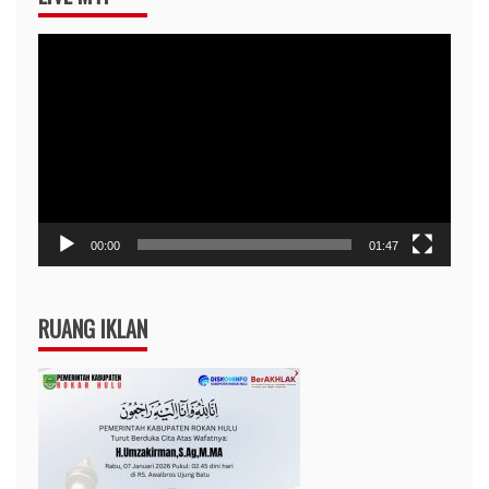
Pemutar
Video
00:00
01:47
RUANG IKLAN