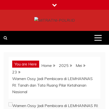
Skip
to
content
MITRATNI-POLRI.ID
Jalin Sinergitas Bersama
You are Here
Home
2025
Mei
23
Wamen Ossy Jadi Pembicara di LEMHANNAS
RI: Tanah dan Tata Ruang Pilar Ketahanan
Nasional