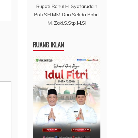
Bupati Rohul H. Syafaruddin
Poti SH.MM Dan Sekda Rohul
M. Zaki.S.Stp.M.SI
RUANG IKLAN