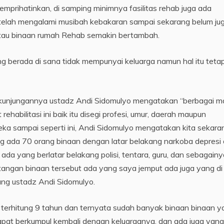
prihatinkan, di samping minimnya fasilitas rehab juga ada
telah mengalami musibah kebakaran sampai sekarang belum ju
atau binaan rumah Rehab semakin bertambah.
ng berada di sana tidak mempunyai keluarga namun hal itu tetap
 kunjungannya ustadz Andi Sidomulyo mengatakan “berbagai 
habilitasi ini baik itu disegi profesi, umur, daerah maupun
a sampai seperti ini, Andi Sidomulyo mengatakan kita sekara
 ada 70 orang binaan dengan latar belakang narkoba depresi
a yang berlatar belakang polisi, tentara, guru, dan sebagainy
angan binaan tersebut ada yang saya jemput ada juga yang di
rang ustadz Andi Sidomulyo.
ah terhitung 9 tahun dan ternyata sudah banyak binaan binaan 
pat berkumpul kembali dengan keluarganya, dan ada juga yang 