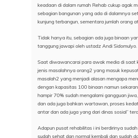
keadaan di dalam rumah Rehab cukup agak mem
sebagian bangunan yang ada di dalamnya se
kunjung terbangun, sementara jumlah orang 
Tidak hanya itu, sebagian ada juga binaan ya
tanggung jawapi oleh ustadz Andi Sidomulyo.
Saat diwawancarai para awak media di saat
jenis masalahnya orang2 yang masuk kepusat re
masalah2 yang menjadi alasan mengapa merek
dengan kapasitas 100 binaan namun sekarang
hampir 70% sudah mengalami gangguan jiwa, ad
dan ada juga bahkan wartawan, proses kedat
antar dan ada juga yang dari dinas sosial” te
Adapun pusat rehabilitas i ini berdirinya sud
sudah sehat dan normal kembali dan sudah da