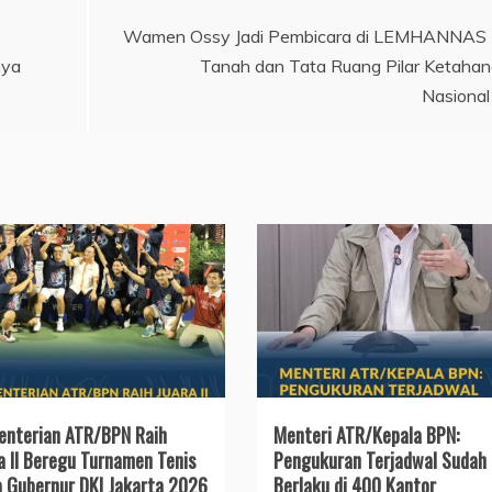
Wamen Ossy Jadi Pembicara di LEMHANNAS 
nya
Tanah dan Tata Ruang Pilar Ketaha
Nasional
nterian ATR/BPN Raih
Menteri ATR/Kepala BPN:
a II Beregu Turnamen Tenis
Pengukuran Terjadwal Sudah
a Gubernur DKI Jakarta 2026
Berlaku di 400 Kantor