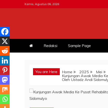
Skip
Kamis, Agustus 06, 2026
to
content
MITRATNI-POLRI.ID
Jalin Sinergitas Bersama
Redaksi
Sample Page
You are Here
Home
2025
Mei
Kunjungan Awak Media Ke 
Oleh Ustadz Andi Sidomu