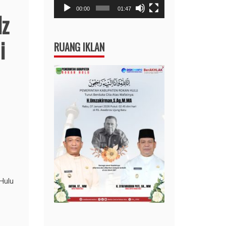
00:00
01:47
dz
i
RUANG IKLAN
Hulu