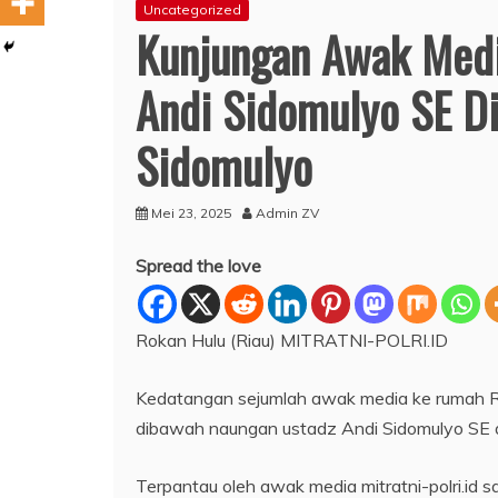
Uncategorized
Kunjungan Awak Media
Andi Sidomulyo SE D
Sidomulyo
Mei 23, 2025
Admin ZV
Spread the love
Rokan Hulu (Riau) MITRATNI-POLRI.ID
Kedatangan sejumlah awak media ke rumah R
dibawah naungan ustadz Andi Sidomulyo SE di 
Terpantau oleh awak media mitratni-polri.id