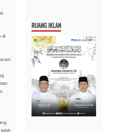
ga
RUANG IKLAN
 di
macam
ng
 dan
a,
yang
lebih