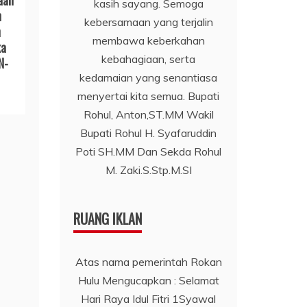
aan
kasih sayang. Semoga
n
kebersamaan yang terjalin
n
membawa keberkahan
ka
kebahagiaan, serta
N-
kedamaian yang senantiasa
menyertai kita semua. Bupati
Rohul, Anton,ST.MM Wakil
Bupati Rohul H. Syafaruddin
Poti SH.MM Dan Sekda Rohul
M. Zaki.S.Stp.M.SI
RUANG IKLAN
Atas nama pemerintah Rokan
Hulu Mengucapkan : Selamat
Hari Raya Idul Fitri 1Syawal