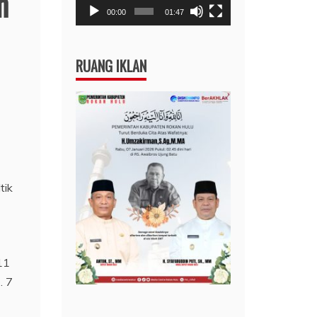
n
00:00
01:47
RUANG IKLAN
tik
11
. 7