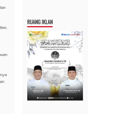
lan
RUANG IKLAN
tim,
puan
inya
kan