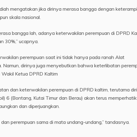
a’diah mengatakan jika dirinya merasa bangga dengan keterampi
pun skala nasional.
erasa bangga lah, adanya keterwakilan perempuan di DPRD Kal
kan 30%,” ucapnya.
terwakilan perempuan saat ini tidak hanya pada ranah Alat
 Namun, dirinya juga menyebutkan bahwa keterlibatan perem
si Wakil Ketua DPRD Kaltim
batan dan keterwakilan perempuan di DPRD kaltim, terutama dir
pil) 6 (Bontang, Kutai Timur dan Berau) akan terus memperhati
aungkan dan diperjuangkan.
ki dan perempuan sama di mata undang-undang,” tandasnya.