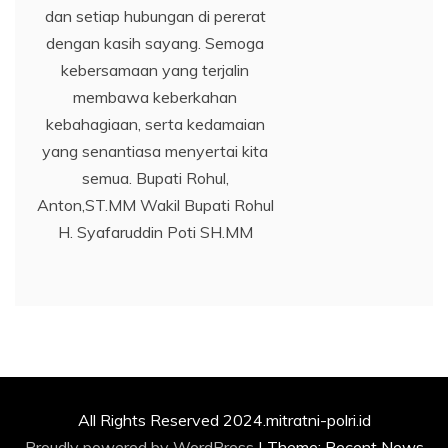
dan setiap hubungan di pererat
dengan kasih sayang. Semoga
kebersamaan yang terjalin
membawa keberkahan
kebahagiaan, serta kedamaian
yang senantiasa menyertai kita
semua. Bupati Rohul,
Anton,ST.MM Wakil Bupati Rohul
H. Syafaruddin Poti SH.MM
All Rights Reserved 2024.mitratni-polri.id
Proudly powered by WordPress
|
Theme: Recent News