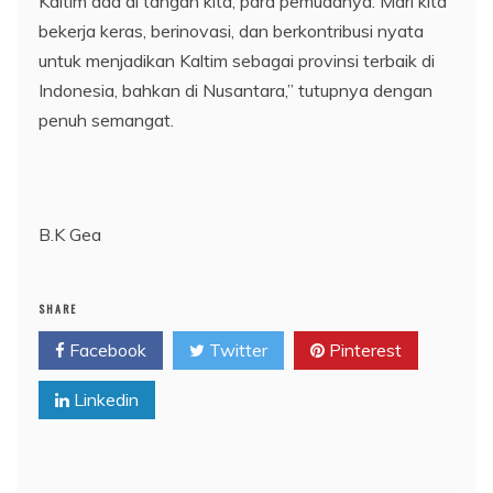
Kaltim ada di tangan kita, para pemudanya. Mari kita
bekerja keras, berinovasi, dan berkontribusi nyata
untuk menjadikan Kaltim sebagai provinsi terbaik di
Indonesia, bahkan di Nusantara,” tutupnya dengan
penuh semangat.
B.K Gea
SHARE
Facebook
Twitter
Pinterest
Linkedin
Navigasi