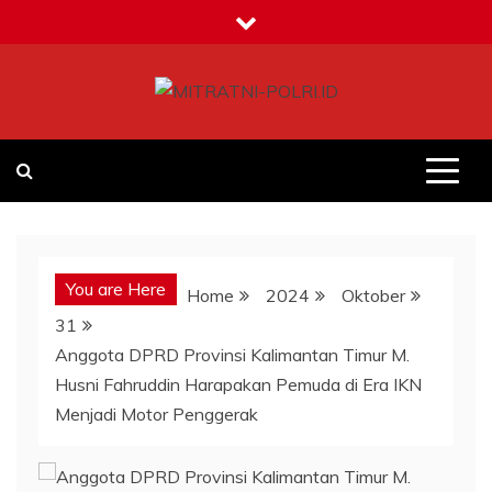
Skip
to
content
MITRATNI-POLRI.ID
Jalin Sinergitas Bersama
You are Here
Home
2024
Oktober
31
Anggota DPRD Provinsi Kalimantan Timur M.
Husni Fahruddin Harapakan Pemuda di Era IKN
Menjadi Motor Penggerak