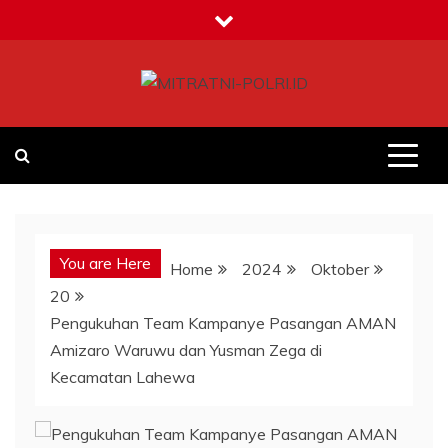
Skip
to
content
MITRATNI-POLRI.ID
Jalin Sinergitas Bersama
You are Here
Home
2024
Oktober
20
Pengukuhan Team Kampanye Pasangan AMAN
Amizaro Waruwu dan Yusman Zega di
Kecamatan Lahewa