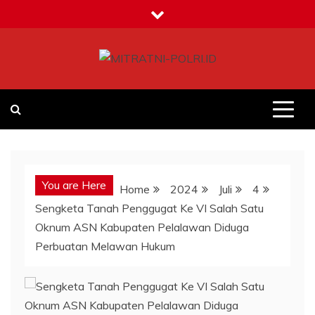
Skip
to
content
MITRATNI-POLRI.ID
Jalin Sinergitas Bersama
You are Here
Home
2024
Juli
4
Sengketa Tanah Penggugat Ke VI Salah Satu
Oknum ASN Kabupaten Pelalawan Diduga
Perbuatan Melawan Hukum