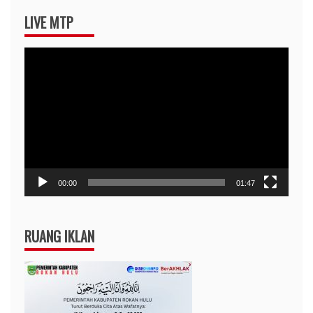
LIVE MTP
Pemutar
Video
00:00
01:47
RUANG IKLAN