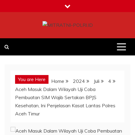
Skip
to
content
MITRATNI-POLRI.ID
Jalin Sinergitas Bersama
You are Here
Home
2024
Juli
4
Aceh Masuk Dalam Wilayah Uji Coba
Pembuatan SIM Wajib Sertakan BPJS
Kesehatan, Ini Penjelasan Kasat Lantas Polres
Aceh Timur