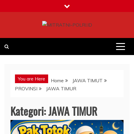
Skip
to
content
MITRATNI-POLRI.ID
Jalin Sinergitas Bersama
You are Here
Home
JAWA TIMUT
PROVINSI
JAWA TIMUR
Kategori:
JAWA TIMUR