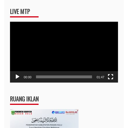
LIVE MTP
Pemutar
Video
00:00
01:47
RUANG IKLAN