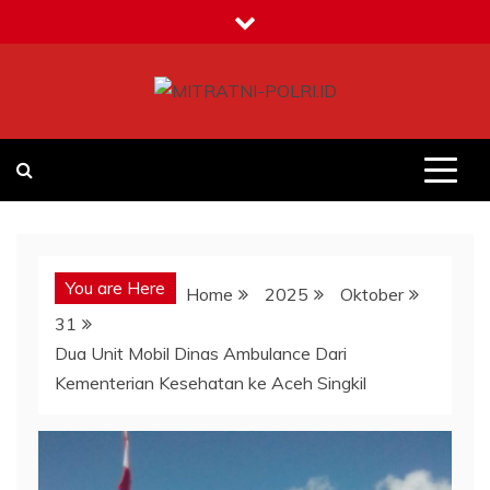
Skip
to
content
MITRATNI-POLRI.ID
Jalin Sinergitas Bersama
You are Here
Home
2025
Oktober
31
Dua Unit Mobil Dinas Ambulance Dari
Kementerian Kesehatan ke Aceh Singkil