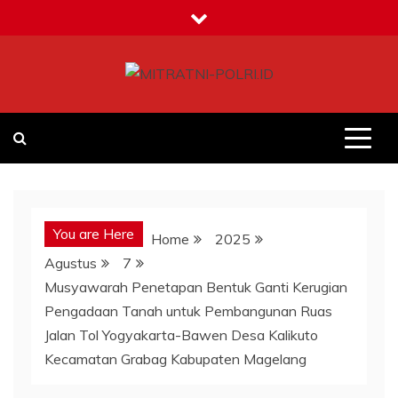
Skip
to
content
MITRATNI-POLRI.ID
Jalin Sinergitas Bersama
You are Here
Home
2025
Agustus
7
Musyawarah Penetapan Bentuk Ganti Kerugian
Pengadaan Tanah untuk Pembangunan Ruas
Jalan Tol Yogyakarta-Bawen Desa Kalikuto
Kecamatan Grabag Kabupaten Magelang