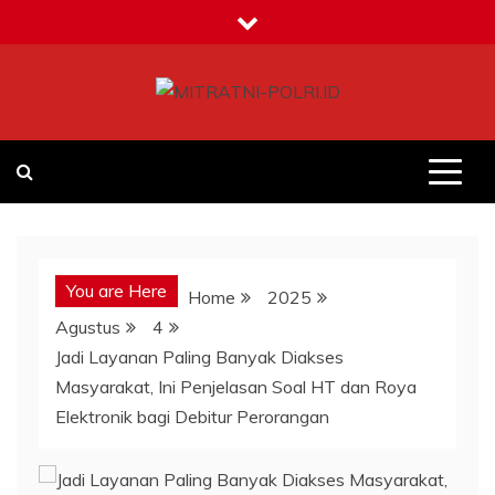
Skip
to
content
MITRATNI-POLRI.ID
Jalin Sinergitas Bersama
You are Here
Home
2025
Agustus
4
Jadi Layanan Paling Banyak Diakses
Masyarakat, Ini Penjelasan Soal HT dan Roya
Elektronik bagi Debitur Perorangan