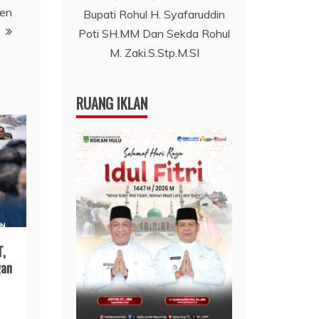
men
Bupati Rohul H. Syafaruddin
Poti SH.MM Dan Sekda Rohul
M. Zaki.S.Stp.M.SI
RUANG IKLAN
T,
gan