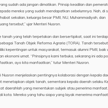
yang sudah ada jangan dimatikan. Prinsip keadilan dan pemerat
n kepada mereka yang sudah mendapatkan sebelumnya. Nah, di si
habat sekalian, keluarga besar PMII, NU, Muhammadiyah, dan
ang tersebut,” ujar Menteri Nusron.
e tanah yang telah terpetakan dan bersertipikat, saat ini terda
at sebagai Tanah Objek Reforma Agraria (TORA). Tanah tersebut
iki kepentingan untuk masyarakat, termasuk alumni PMII, baik 
ekonomi umat. “Prinsipnya kami terbuka, sekarang ini ada po
faatkan, ayo kita manfaatkan,” tutur Menteri Nusron.
Nusron menjelaskan pentingnya kolaborasi dengan kepala da
t menetapkan objek tanah, sementara kepala daerah selaku K
kat daerahlah yang menentukan subjek atau penerima manfaat.
wali kota. Mereka yang tahu siapa yang layak menerima manfaat