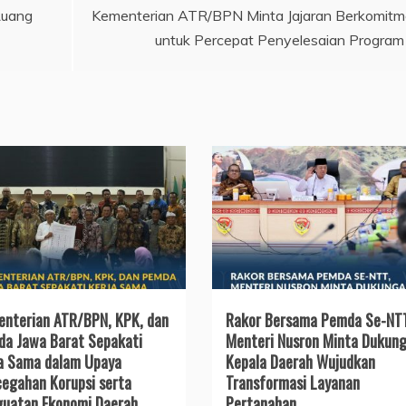
Ruang
Kementerian ATR/BPN Minta Jajaran Berkomit
untuk Percepat Penyelesaian Program
nterian ATR/BPN, KPK, dan
Rakor Bersama Pemda Se-NT
a Jawa Barat Sepakati
Menteri Nusron Minta Dukun
a Sama dalam Upaya
Kepala Daerah Wujudkan
egahan Korupsi serta
Transformasi Layanan
uatan Ekonomi Daerah
Pertanahan