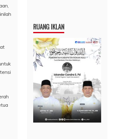
aan,
nilah
RUANG IKLAN
pat
untuk
tensi
erah
etua