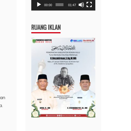
00:00
01:47
RUANG IKLAN
ran
a.