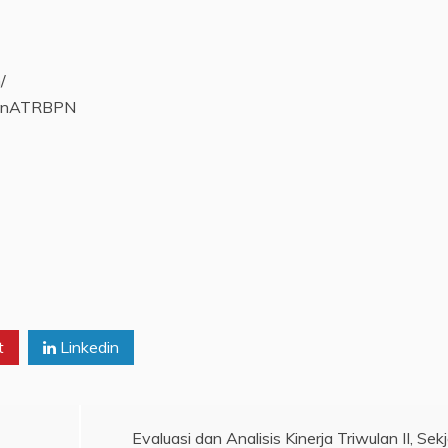
/
rianATRBPN
t
Linkedin
Evaluasi dan Analisis Kinerja Triwulan II, Sek