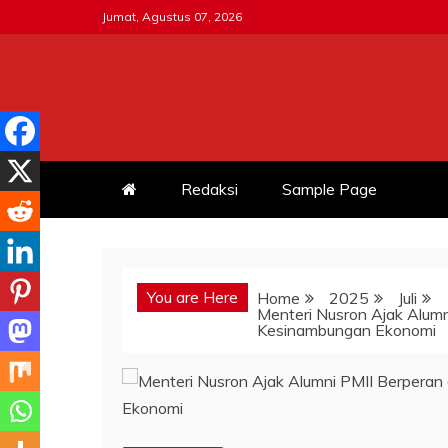
Skip
Jumat, Agustus 07, 2026
to
content
MITRATNI-POLRI.ID
Jalin Sinergitas Bersama
Redaksi
Sample Page
You are Here
Home
2025
Juli
Menteri Nusron Ajak Alum
Kesinambungan Ekonomi