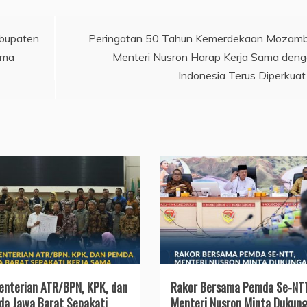
abupaten
Peringatan 50 Tahun Kemerdekaan Mozamb
ama
Menteri Nusron Harap Kerja Sama den
Indonesia Terus Diperkuat
nterian ATR/BPN, KPK, dan
Rakor Bersama Pemda Se-NT
a Jawa Barat Sepakati
Menteri Nusron Minta Dukun