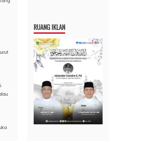
 yang
RUANG IKLAN
urut
i
alau
buka