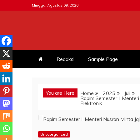
Skip
Minggu, Agustus 09, 2026
to
content
MITRATNI-POLRI.ID
Jalin Sinergitas Bersama
Redaksi
Sample Page
You are Here
Home
2025
Juli
Rapim Semester I, Menteri
Elektronik
Uncategorized