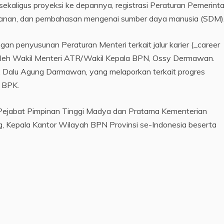
ekaligus proyeksi ke depannya, registrasi Peraturan Pemerint
layanan, dan pembahasan mengenai sumber daya manusia (SDM)
an penyusunan Peraturan Menteri terkait jalur karier (_career
oleh Wakil Menteri ATR/Wakil Kepala BPN, Ossy Dermawan.
n), Dalu Agung Darmawan, yang melaporkan terkait progres
 BPK.
uruh Pejabat Pimpinan Tinggi Madya dan Pratama Kementerian
g, Kepala Kantor Wilayah BPN Provinsi se-Indonesia beserta