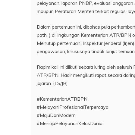
pelayanan, laporan PNBP, evaluasi anggaran s
maupun Peraturan Menteri terkait regulasi 
Dalam pertemuan ini, dibahas pula perkembang
path_) di lingkungan Kementerian ATR/BPN 
Menutup pertemuan, Inspektur Jenderal (Irje
pengawasan, khususnya tindak lanjut temuan
Rapim kali ini diikuti secara luring oleh sel
ATR/BPN. Hadir mengikuti rapat secara darin
jajaran. (LS/JR)
#KementerianATRBPN
#MelayaniProfesionalTerpercaya
#MajuDanModern
#MenujuPelayananKelasDunia