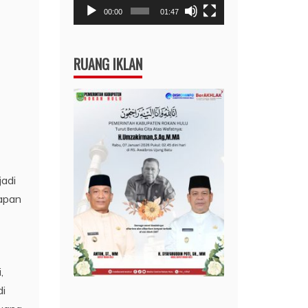
00:00
01:47
RUANG IKLAN
jadi
tapan
,
di