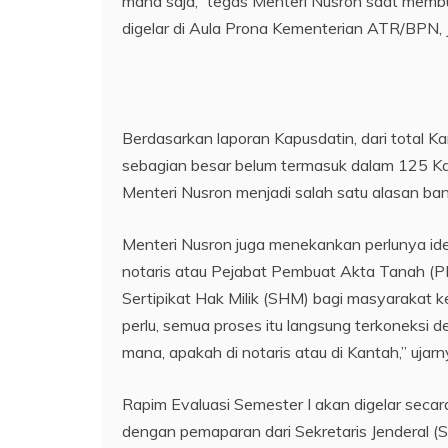
mana saja,” tegas Menteri Nusron saat memb
digelar di Aula Prona Kementerian ATR/BPN, 
Berdasarkan laporan Kapusdatin, dari total K
sebagian besar belum termasuk dalam 125 Ka
Menteri Nusron menjadi salah satu alasan b
Menteri Nusron juga menekankan perlunya ide
notaris atau Pejabat Pembuat Akta Tanah (PPA
Sertipikat Hak Milik (SHM) bagi masyarakat k
perlu, semua proses itu langsung terkoneksi 
mana, apakah di notaris atau di Kantah,” ujarn
Rapim Evaluasi Semester I akan digelar secar
dengan pemaparan dari Sekretaris Jenderal (Se