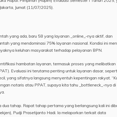
uka Rapat Pimpinan (Rapim) Evaluasi Semester I Tahun 2025,
Jakarta, Jumat (11/07/2025).
antah yang ada, baru 58 yang layanan _online_-nya aktif, dan
ntah yang mendominasi 75% layanan nasional. Kondisi ini men
anyaknya keluhan masyarakat terhadap pelayanan BPN.
ntifikasi hambatan layanan, termasuk proses yang melibatkan
T). Evaluasi ini terutama penting untuk layanan dasar, sepert
ecil, yang sifatnya langsung menyentuh kepentingan rakyat. “K
dengan notaris atau PPAT, supaya kita tahu _bottleneck_-nya di
ya.
a dua tahap. Rapat tahap pertama yang berlangsung kali ini di
kjen), Pudji Prasetijanto Hadi. Ia melaporkan terkait data