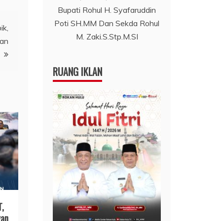
Bupati Rohul H. Syafaruddin
Poti SH.MM Dan Sekda Rohul
ik,
M. Zaki.S.Stp.M.SI
gan
RUANG IKLAN
T,
gan