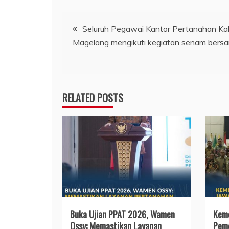
Navigasi
Seluruh Pegawai Kantor Pertanahan K
Magelang mengikuti kegiatan senam bers
pos
RELATED POSTS
Buka Ujian PPAT 2026, Wamen
Keme
Ossy: Memastikan Layanan
Pemd