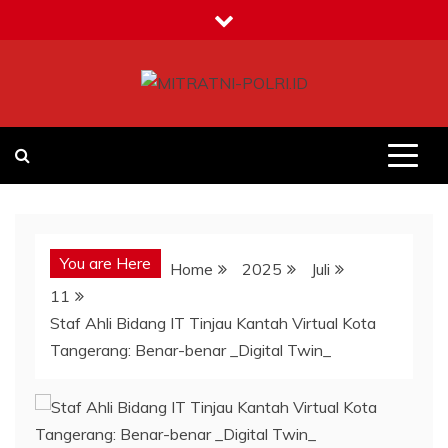
Skip
to
content
MITRATNI-POLRI.ID
Jalin Sinergitas Bersama
You are Here
Home
2025
Juli
11
Staf Ahli Bidang IT Tinjau Kantah Virtual Kota
Tangerang: Benar-benar _Digital Twin_