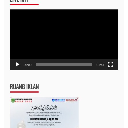
Pemutar
Video
00:00
01:47
RUANG IKLAN