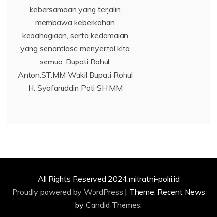
kebersamaan yang terjalin
membawa keberkahan
kebahagiaan, serta kedamaian
yang senantiasa menyertai kita
semua. Bupati Rohul,
Anton,ST.MM Wakil Bupati Rohul
H. Syafaruddin Poti SH.MM
All Rights Reserved 2024.mitratni-polri.id
Proudly powered by WordPress
|
Theme: Recent News
by
Candid Themes
.