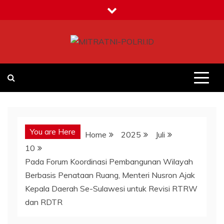
Skip
to
content
MITRATNI-POLRI.ID
Jalin Sinergitas Bersama
You are Here
Home
2025
Juli
10
Pada Forum Koordinasi Pembangunan Wilayah
Berbasis Penataan Ruang, Menteri Nusron Ajak
Kepala Daerah Se-Sulawesi untuk Revisi RTRW
dan RDTR