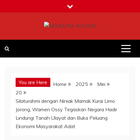
Skip
to
content
MITRATNI-POLRI.ID
Jalin Sinergitas Bersama
You are Here
Home
2025
Mei
20
Silaturahmi dengan Niniak Mamak Kurai Limo
Jorong, Wamen Ossy Tegaskan Negara Hadir
Lindungi Tanah Ulayat dan Buka Peluang
Ekonomi Masyarakat Adat