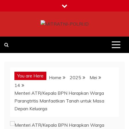
Skip
to
content
MITRATNI-POLRI.ID
Jalin Sinergitas Bersama
You are Here
Home
2025
Mei
14
Menteri ATR/Kepala BPN Harapkan Warga
Parangtritis Manfaatkan Tanah untuk Masa
Depan Keluarga