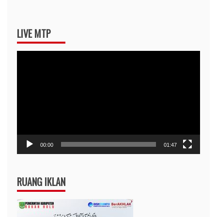
LIVE MTP
Pemutar
Video
00:00
01:47
RUANG IKLAN