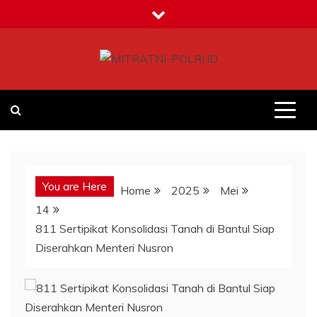
Skip
to
content
MITRATNI-POLRI.ID
Jalin Sinergitas Bersama
You are Here
Home
2025
Mei
14
811 Sertipikat Konsolidasi Tanah di Bantul Siap
Diserahkan Menteri Nusron