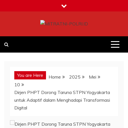
Skip
to
content
MITRATNI-POLRI.ID
Jalin Sinergitas Bersama
You are Here
Home
2025
Mei
10
Dirjen PHPT Dorong Taruna STPN Yogyakarta
untuk Adaptif dalam Menghadapi Transformasi
Digital