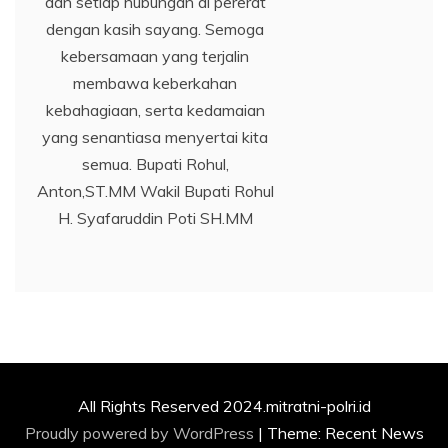
dan setiap hubungan di pererat
dengan kasih sayang. Semoga
kebersamaan yang terjalin
membawa keberkahan
kebahagiaan, serta kedamaian
yang senantiasa menyertai kita
semua. Bupati Rohul,
Anton,ST.MM Wakil Bupati Rohul
H. Syafaruddin Poti SH.MM
All Rights Reserved 2024.mitratni-polri.id
Proudly powered by WordPress
|
Theme: Recent News