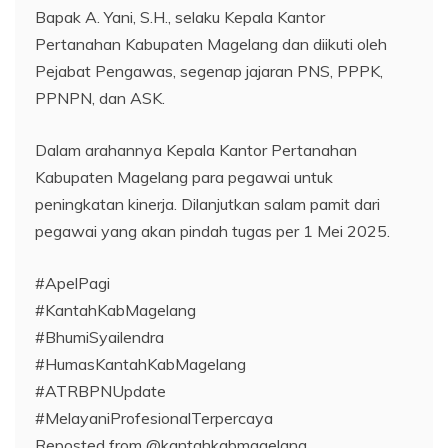
Bapak A. Yani, S.H., selaku Kepala Kantor
Pertanahan Kabupaten Magelang dan diikuti oleh
Pejabat Pengawas, segenap jajaran PNS, PPPK,
PPNPN, dan ASK.
Dalam arahannya Kepala Kantor Pertanahan
Kabupaten Magelang para pegawai untuk
peningkatan kinerja. Dilanjutkan salam pamit dari
pegawai yang akan pindah tugas per 1 Mei 2025.
#ApelPagi
#KantahKabMagelang
#BhumiSyailendra
#HumasKantahKabMagelang
#ATRBPNUpdate
#MelayaniProfesionalTerpercaya
Reposted from @kantahkabmagelang