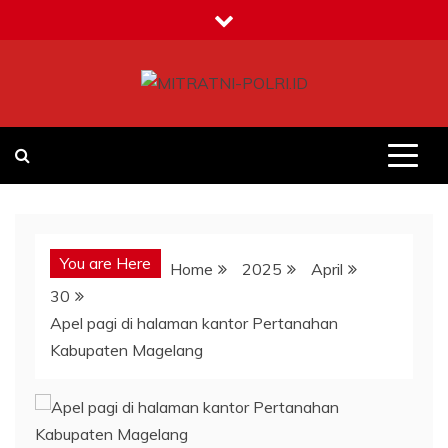
Skip
to
content
MITRATNI-POLRI.ID
Jalin Sinergitas Bersama
You are Here
Home
2025
April
30
Apel pagi di halaman kantor Pertanahan
Kabupaten Magelang