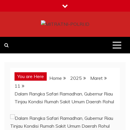
Skip
to
content
MITRATNI-POLRI.ID
Jalin Sinergitas Bersama
You are Here
Home
2025
Maret
11
Dalam Rangka Safari Ramadhan, Gubernur Riau
Tinjau Kondisi Rumah Sakit Umum Daerah Rohul