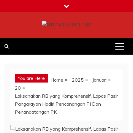
Skip
to
content
MITRATNI-POLRI.ID
Jalin Sinergitas Bersama
You are Here
Home
2025
Januari
20
Laksanakan RB yang Komprehensif, Lapas Pasir
Pangarayan Hadiri Pencanangan PI Dan
Penandatangan PK