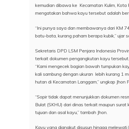
kemudian dibawa ke Kecamatan Kulim, Kota P
mengatakan bahwa kayu tersebut adalah bera
“Ini punya saya dan membawanya dari KM 74 
batu-bata, kurang paham berapa kubik,” ujar so
Sekretaris DPD LSM Penjara Indonesia Provin
terkait dokumen pengangkutan kayu tersebut
“Kami mengecek bagian bawah tumpukan kayu 
kali sambung dengan ukuran lebih kurang 1 me
hutan di Kecamatan Langgam,” ungkap Jhon P
“Sopir tidak dapat menunjukkan dokumen resm
Bulat (SKHU) dari dinas terkait maupun surat 
tujuan dan asal kayu,” tambah Jhon.
Kayu yang diangkut disusun hingga melewat