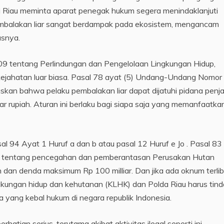
si Riau meminta aparat penegak hukum segera menindaklanjuti
embalakan liar sangat berdampak pada ekosistem, mengancam
asnya.
 tentang Perlindungan dan Pengelolaan Lingkungan Hidup,
kejahatan luar biasa. Pasal 78 ayat (5) Undang-Undang Nomor
an bahwa pelaku pembalakan liar dapat dijatuhi pidana penja
ar rupiah. Aturan ini berlaku bagi siapa saja yang memanfaatka
al 94 Ayat 1 Huruf a dan b atau pasal 12 Huruf e Jo . Pasal 83
3 tentang pencegahan dan pemberantasan Perusakan Hutan
an denda maksimum Rp 100 milliar. Dan jika ada oknum terlib
gkungan hidup dan kehutanan (KLHK) dan Polda Riau harus tind
a yang kebal hukum di negara republik Indonesia.
atian serius, terutama akibat aktivitas ilegal seperti ini.