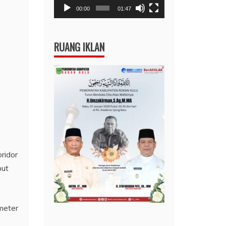
00:00
01:47
RUANG IKLAN
ridor
but
meter
,