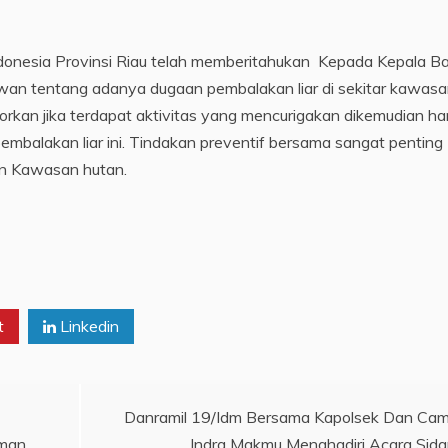
donesia Provinsi Riau telah memberitahukan Kepada Kepala Ba
an tentang adanya dugaan pembalakan liar di sekitar kawas
an jika terdapat aktivitas yang mencurigakan dikemudian har
pembalakan liar ini. Tindakan preventif bersama sangat penting
an Kawasan hutan.
t
Linkedin
Danramil 19/Idm Bersama Kapolsek Dan Ca
Aman
Indra Makmu Menghadiri Acara Sid