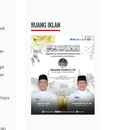
RUANG IKLAN
uat
an
ga
an
 Kayu
tan