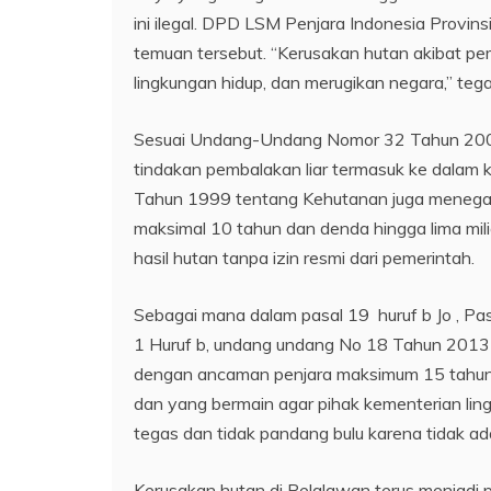
ini ilegal. DPD LSM Penjara Indonesia Provin
temuan tersebut. “Kerusakan hutan akibat p
lingkungan hidup, dan merugikan negara,” teg
Sesuai Undang-Undang Nomor 32 Tahun 2009
tindakan pembalakan liar termasuk ke dalam 
Tahun 1999 tentang Kehutanan juga menegask
maksimal 10 tahun dan denda hingga lima mili
hasil hutan tanpa izin resmi dari pemerintah.
Sebagai mana dalam pasal 19 huruf b Jo , Pas
1 Huruf b, undang undang No 18 Tahun 201
dengan ancaman penjara maksimum 15 tahun d
dan yang bermain agar pihak kementerian lin
tegas dan tidak pandang bulu karena tidak ad
Kerusakan hutan di Pelalawan terus menjadi perh