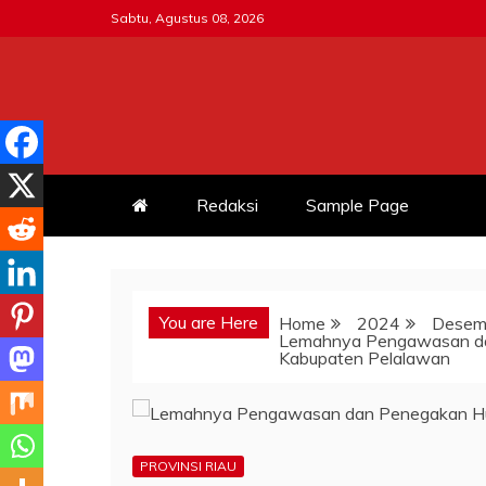
Skip
Sabtu, Agustus 08, 2026
to
content
MITRATNI-POLRI.ID
Jalin Sinergitas Bersama
Redaksi
Sample Page
You are Here
Home
2024
Desem
Lemahnya Pengawasan dan
Kabupaten Pelalawan
PROVINSI RIAU