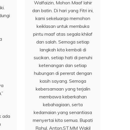
Walfaizin, Mohon Maaf lahir
ki.
dan batin. Di hari yang Fitri ini,
dungi
kami sekeluarga memohon
keiklasan untuk membuka
pintu maaf atas segala khilaf
a
dan salah. Semoga setiap
langkah kita kembali di
sucikan, setiap hati di penuhi
ketenangan dan setiap
hubungan di pererat dengan
kasih sayang. Semoga
ya
kebersamaan yang terjalin
,”
membawa keberkahan
kebahagiaan, serta
kedamaian yang senantiasa
k ada
menyertai kita semua. Bupati
n
Rohul, Anton,ST.MM Wakil