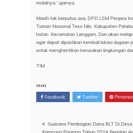
mobilnya,” ujarnya.
Masih tak berputus asa, DPD LSM Penjara In
Taman Nasional Teso Nilo Kabupaten Pelalaw
hutan Kecamatan Langgam. Dan akan melapork
agar dapat dipastikan kembali lokasi dugaan 
untuk menghentikan kerusakan lingkungan d
TIM
SHARE
Facebook
Twitter
Pinteres
Navigasi
Suasana Pembagian Dana BLT Di Desa
Kampung Panjang Tahun 2024 Berjalan 