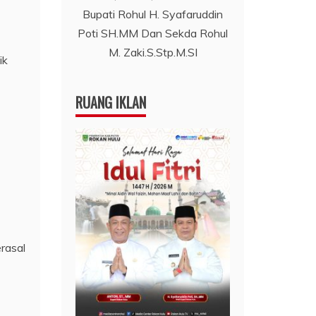
Bupati Rohul H. Syafaruddin
Poti SH.MM Dan Sekda Rohul
M. Zaki.S.Stp.M.SI
ik
RUANG IKLAN
rasal