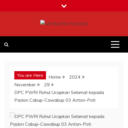
Skip
to
content
MITRATNI-POLRI.ID
Jalin Sinergitas Bersama
You are Here
Home
2024
November
29
DPC PWRI Rohul Ucapkan Selamat kepada
Paslon Cabup-Cawabup 03 Anton-Poti