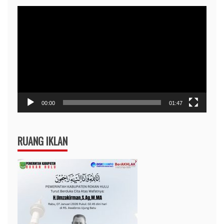
Pemutar
Video
00:00
01:47
RUANG IKLAN