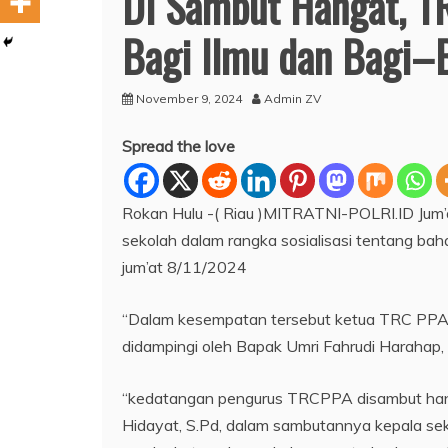
Di Sambut Hangat, T
Bagi Ilmu dan Bagi–
November 9, 2024
Admin ZV
Spread the love
Rokan Hulu -( Riau )MITRATNI-POLRI.ID Ju
sekolah dalam rangka sosialisasi tentang baha
jum’at 8/11/2024
“Dalam kesempatan tersebut ketua TRC PPA K
didampingi oleh Bapak Umri Fahrudi Harahap,
“kedatangan pengurus TRCPPA disambut hanga
Hidayat, S.Pd, dalam sambutannya kepala se