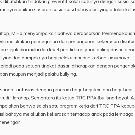
dibutuhkan tindakan preventif salah satunya dengan sosialisa
menyampaikan sasaran sosialisasi bahaya bullying adalah kela
rahap, M.Pd menyampaikan bahwa berdasarkan Permendikbudri
erlu melakukan pencegahan dan penanganan kekerasan disatu
 sejak dini mulai dari level pendidikan yang paling dasar, den
bullying,dan dampaknya bagi pelaku maupun korban, umumnya
k terjadi pada satuan tingkat dasar, diharapkan dengan pengena
ban maupun menjadi pelaku bullying.
sangat antusias dengan program bagi-bagi ilmu dan bagi-bagi
hrudi Harahap. Sementara itu ketua TRC PPA Ibu Isnarhayati,
nyampaiakan bahwa salah satu program kerja dari TRC PPA kabu
si bahaya melakukan kekerasan terhadap anak pada lembaga
 menengah.