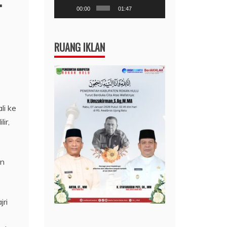
-
00:00
01:47
RUANG IKLAN
li ke
ir,
an
ri