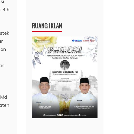
si
s 4,5
RUANG IKLAN
stek
an
gan
lan
A.Md
paten