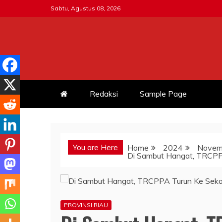
Skip
Sabtu, Agustus 08, 2026
to
content
MITRATNI-POLRI.ID
Jalin Sinergitas Bersama
Redaksi
Sample Page
You are Here
Home
2024
Novem
Di Sambut Hangat, TRCPPA
PROVINSI RIAU