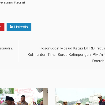
o bersama (team)
t
Linkedin
arudin,
Hasanuddin Mas’ud Ketua DPRD Provi
Kalimantan Timur Soroti Ketimpangan IPM An
Daerah