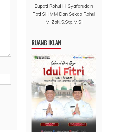
Bupati Rohul H. Syafaruddin
Poti SH.MM Dan Sekda Rohul
M. Zaki.S.Stp.M.SI
RUANG IKLAN