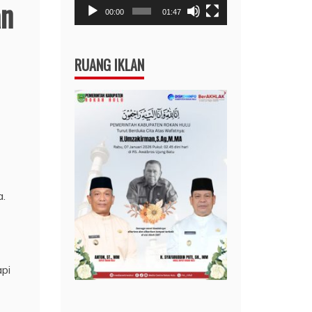
an
00:00
01:47
RUANG IKLAN
a.
pi