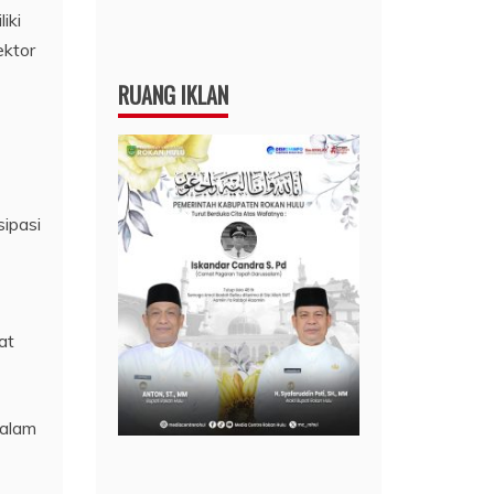
iki
ektor
RUANG IKLAN
sipasi
at
dalam