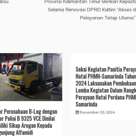
ubsu
Provinsi Kalimantan Timur Berikan Kepast
Selama Renovasi DPRD Kaltim “Akses 
Pelayanan Tetap Utama”
Seksi Kegiatan Panitia Peray
Natal PHMN-Samarinda Tahu
2024 Laksanakan Pembukaa
Lomba Kegiatan Dalam Rang
Perayaan Natal Perdana PHM
Samarinda
er Perusahaan B-Log dengan
Desember 30, 2024
r Polisi B 9325 VCE Dinilai
liki Sikap Arogan Kepada
unjung Alfamidi