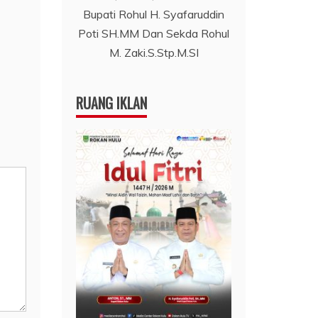
Bupati Rohul H. Syafaruddin
Poti SH.MM Dan Sekda Rohul
M. Zaki.S.Stp.M.SI
RUANG IKLAN