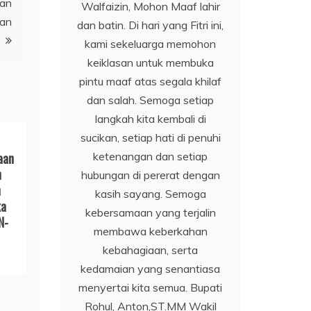
ian
Walfaizin, Mohon Maaf lahir
dan
dan batin. Di hari yang Fitri ini,
kami sekeluarga memohon
keiklasan untuk membuka
pintu maaf atas segala khilaf
dan salah. Semoga setiap
langkah kita kembali di
sucikan, setiap hati di penuhi
ketenangan dan setiap
aan
n
hubungan di pererat dengan
n
kasih sayang. Semoga
ka
kebersamaan yang terjalin
N-
membawa keberkahan
kebahagiaan, serta
kedamaian yang senantiasa
menyertai kita semua. Bupati
Rohul, Anton,ST.MM Wakil